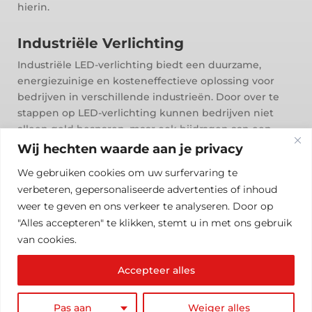
hierin.
Industriële Verlichting
Industriële LED-verlichting biedt een duurzame,
energiezuinige en kosteneffectieve oplossing voor
bedrijven in verschillende industrieën. Door over te
stappen op LED-verlichting kunnen bedrijven niet
alleen geld besparen, maar ook bijdragen aan een
groenere toekomst.
Wij hechten waarde aan je privacy
We gebruiken cookies om uw surfervaring te
verbeteren, gepersonaliseerde advertenties of inhoud
weer te geven en ons verkeer te analyseren. Door op
"Alles accepteren" te klikken, stemt u in met ons gebruik
van cookies.
Accepteer alles
© 2024 BetuwTech B.V. | TEL: 0345 58 06 01 | info@betuwtech.nl |
Pas aan
Weiger alles