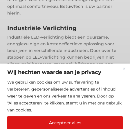
optimaal comfortniveau. BetuwTech is uw partner
hierin.
Industriële Verlichting
Industriële LED-verlichting biedt een duurzame,
energiezuinige en kosteneffectieve oplossing voor
bedrijven in verschillende industrieën. Door over te
stappen op LED-verlichting kunnen bedrijven niet
alleen geld besparen, maar ook bijdragen aan een
groenere toekomst.
Wij hechten waarde aan je privacy
We gebruiken cookies om uw surfervaring te
verbeteren, gepersonaliseerde advertenties of inhoud
weer te geven en ons verkeer te analyseren. Door op
"Alles accepteren" te klikken, stemt u in met ons gebruik
van cookies.
Accepteer alles