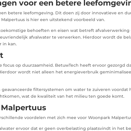
ngen voor een betere leefomgevi
 een betere leefomgeving. Dit doen zij door innovatieve en 
Malpertuus is hier een uitstekend voorbeeld van.
 toekomstige behoeften en eisen wat betreft afvalverwerkin
euvriendelijk afvalwater te verwerken. Hierdoor wordt de be
 in kan.
t
s de focus op duurzaamheid. BetuwTech heeft ervoor gezorgd da
erdoor wordt niet alleen het energieverbruik geminimalise
 geavanceerde filtersystemen om water te zuiveren voordat h
chtkomen, wat de kwaliteit van het milieu ten goede komt.
 Malpertuus
 verschillende voordelen met zich mee voor Woonpark Malpert
alwater ervoor dat er geen overbelasting plaatsvindt in het be