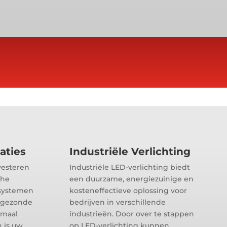
aties
Industriële Verlichting
vesteren
Industriële LED-verlichting biedt
che
een duurzame, energiezuinige en
iesystemen
kosteneffectieve oplossing voor
n gezonde
bedrijven in verschillende
imaal
industrieën. Door over te stappen
 is uw
op LED-verlichting kunnen