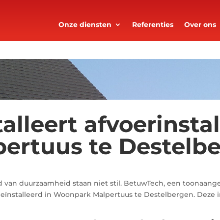
Onze diensten
Referenties
Over ons
lleert afvoerinstal
ertuus te Destelb
van duurzaamheid staan niet stil. BetuwTech, een toonaange
geïnstalleerd in Woonpark Malpertuus te Destelbergen. Deze in