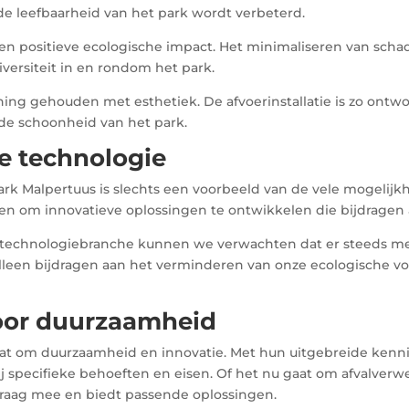
e leefbaarheid van het park wordt verbeterd.
 positieve ecologische impact. Het minimaliseren van schadel
ersiteit in en rondom het park.
ing gehouden met esthetiek. De afvoerinstallatie is zo ontw
de schoonheid van het park.
e technologie
npark Malpertuus is slechts een voorbeeld van de vele mogeli
tten om innovatieve oplossingen te ontwikkelen die bijdrage
 technologiebranche kunnen we verwachten dat er steeds m
alleen bijdragen aan het verminderen van onze ecologische v
oor duurzaamheid
t om duurzaamheid en innovatie. Met hun uitgebreide kennis e
j specifieke behoeften en eisen. Of het nu gaat om afvalverw
aag mee en biedt passende oplossingen.