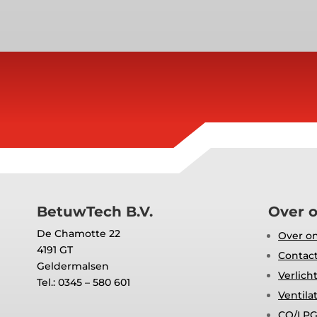
BetuwTech B.V.
Over 
De Chamotte 22
Over o
4191 GT
Contac
Geldermalsen
Verlich
Tel.: 0345 – 580 601
Ventila
CO/LPG 