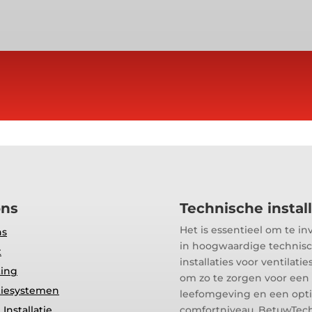
ons
Technische install
Het is essentieel om te in
ns
in hoogwaardige technis
t
installaties voor ventilat
ting
om zo te zorgen voor ee
tiesystemen
leefomgeving en een opt
Installatie
comfortniveau. BetuwTech