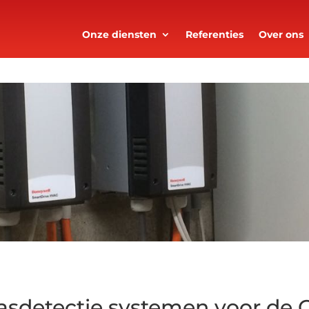
Onze diensten
Referenties
Over ons
asdetectie systemen voor de G