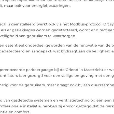
eit, maar ook voor energiebesparingen.
h is geïnstalleerd werkt ook via het Modbus-protocol. Dit 
n. Als er gaslekkages worden gedetecteerd, wordt er direct
iligheid van gebruikers te waarborgen.
een essentieel onderdeel geworden van de renovatie van de pa
gedetecteerd en aangepakt, wat bijdraagt aan de veiligheid 
erenoveerde parkeergarage bij de Griend in Maastricht er we
ntilators is er gezorgd voor een veilige omgeving met een g
gunstig voor de gebruikers, maar draagt ook bij aan duurzaa
 van gasdetectie systemen en ventilatietechnologieën een be
ssionele installatie, hebben zij ervoor gezorgd dat de park
ëntie en comfort.