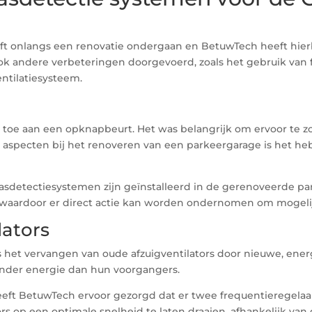
eft onlangs een renovatie ondergaan en BetuwTech heeft hie
ook andere verbeteringen doorgevoerd, zoals het gebruik van f
entilatiesysteem.
s toe aan een opknapbeurt. Het was belangrijk om ervoor te z
te aspecten bij het renoveren van een parkeergarage is het he
asdetectiesystemen zijn geïnstalleerd in de gerenoveerde pa
 waardoor er direct actie kan worden ondernomen om mogeli
lators
s het vervangen van oude afzuigventilators door nieuwe, ener
nder energie dan hun voorgangers.
 heeft BetuwTech ervoor gezorgd dat er twee frequentieregelaa
s op een optimale snelheid te laten draaien, afhankelijk van 