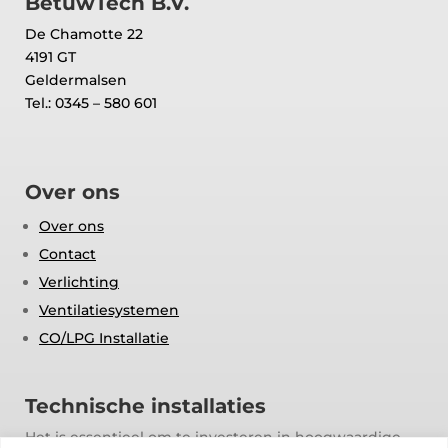
BetuwTech B.V.
De Chamotte 22
4191 GT
Geldermalsen
Tel.: 0345 – 580 601
Over ons
Over ons
Contact
Verlichting
Ventilatiesystemen
CO/LPG Installatie
Technische installaties
Het is essentieel om te investeren in hoogwaardige