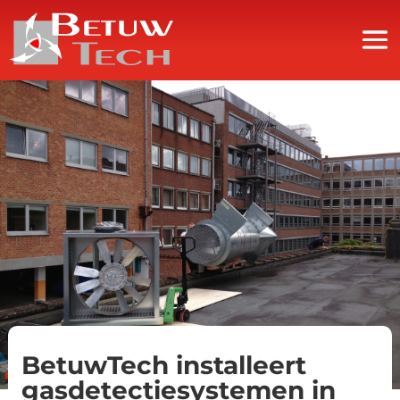
BetuwTech installeert
gasdetectiesystemen in