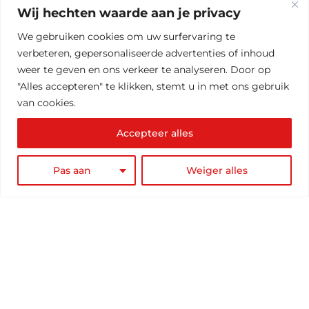
technische installaties voor ventilatiesystemen om zo
Wij hechten waarde aan je privacy
te zorgen voor een gezonde leefomgeving en een
We gebruiken cookies om uw surfervaring te
optimaal comfortniveau. BetuwTech is uw partner
verbeteren, gepersonaliseerde advertenties of inhoud
hierin.
weer te geven en ons verkeer te analyseren. Door op
"Alles accepteren" te klikken, stemt u in met ons gebruik
Industriële Verlichting
van cookies.
Industriële LED-verlichting biedt een duurzame,
energiezuinige en kosteneffectieve oplossing voor
Accepteer alles
bedrijven in verschillende industrieën. Door over te
stappen op LED-verlichting kunnen bedrijven niet
Pas aan
Weiger alles
alleen geld besparen, maar ook bijdragen aan een
groenere toekomst.